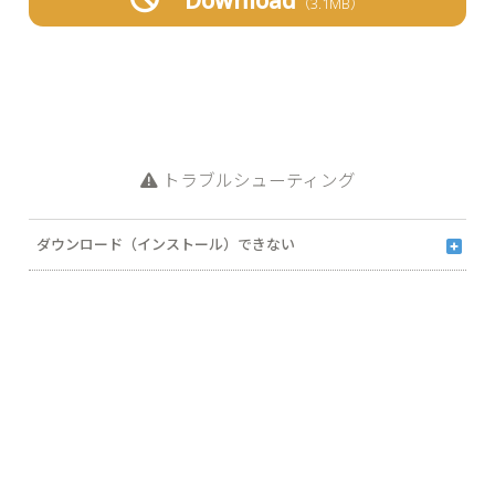
Download
3.1MB
トラブルシューティング
ダウンロード（インストール）できない
お使いのPCの環境によって、ダウンロード（保存）／インストール
（実行）時にメッセージが表示される場合があります。下記より内容に
応じた対処方法をご参照ください。
「ダウンロードしたユーザー数が少ないため、PCに問題を起こ
す可能性があります」と表示される
「WindowsによってPCが保護されました」と表示される
「安全ではないと報告されました」 と表示される