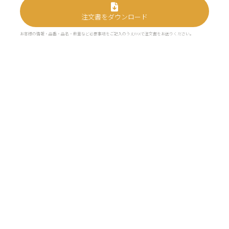
注文書をダウンロード
お客様の情報・品番・品名・数量など必要事項をご記入のうえFAXで注文書をお送りください。