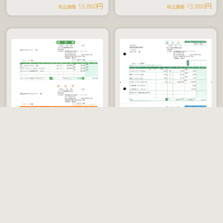
13,860円
13,860円
円
税込価格
税込価格
税
SR331
納品書B（請求書・納品
SR333
納品書D（請求書・納品
込
書・物品受領書）
書）
価
500 枚
500 枚
500 枚
12,430
格
13,860円
12,430円
円
税込価格
税込価格