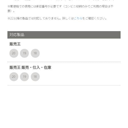
※郵便局での使用には承認番号が必要です（コンビニ収納のみでご利用の場合は不
要）。
※22以降の製品では対応しておりません。詳しくは
こちら
をご確認ください。
対応製品
販売王
20
19
18
販売王 販売・仕入・在庫
20
19
18