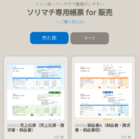
ミシン目・パンチ穴で整理がしやすい
ソリマチ専用帳票 for 販売
→ ご購入前Q&A
売れ筋
すべて
税
SR320
売上伝票（売上伝票・請
SR330
納品書A（納品書・請求
込
求書・納品書）
書・納品書控）
価
500 枚
500 枚
500 枚
7,590
格