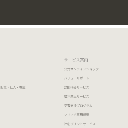
サービス案内
公式オンラインショップ
バリューサポート
 販売・仕入・在庫
訪問指導サービス
福利厚生サービス
学習支援プログラム
ソリマチ専用帳票
社名プリントサービス