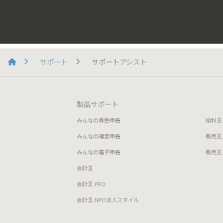
サポート
サポートアシスト
製品サポート
みんなの青色申告
給料王
みんなの確定申告
販売王
みんなの電子申告
販売王
会計王
会計王 PRO
会計王 NPO法人スタイル