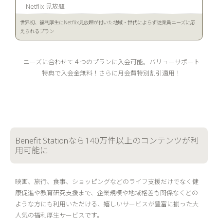
Netflix 見放題
世界初、福利厚生にNetflix見放題が付いた地域・世代によらず従業員ニーズに応
えられるプラン
ニーズに合わせて４つのプランに入会可能。バリューサポート
特典で入会金無料！さらに月会費特別割引適用！
Benefit Stationなら140万件以上のコンテンツが利
用可能に
映画、旅行、食事、ショッピングなどのライフ支援だけでなく健
康促進や教育研究支援まで、企業規模や地域格差も関係なくどの
ような方にも利用いただける、嬉しいサービスが豊富に揃った大
人気の福利厚生サービスです。