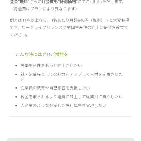
会金“無料”
さらに
月会費も“特別価格”
にてご利用いただけます。
（月会費はプランにより異なります）
例えば11名以上なら、1名あたり月額940円（税別）〜と大変お得
です。ワークライフバランスや労働生産性の向上に是非お役立て
ください。
労働生産性をもっと向上させたい
就・転職先としての魅力をアップして人材を定着させた
い
従業員の教育や自己学習を支援したい
税金を取られるより経費に計上して従業員に費やしたい
大企業のような充実した福利厚生を実現したい