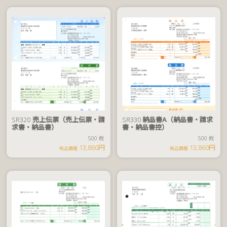
税
SR320
売上伝票（売上伝票・請
SR330
納品書A（納品書・請求
込
求書・納品書）
書・納品書控）
価
500 枚
500 枚
500 枚
7,590
格
13,860円
13,860円
円
税込価格
税込価格