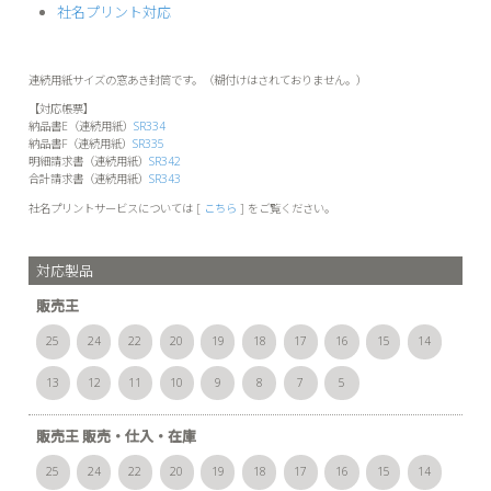
社名プリント対応
連続用紙サイズの窓あき封筒です。（糊付けはされておりません。）
【対応帳票】
納品書E（連続用紙）
SR334
納品書F（連続用紙）
SR335
明細請求書（連続用紙）
SR342
合計請求書（連続用紙）
SR343
社名プリントサービスについては [
こちら
] をご覧ください。
対応製品
販売王
25
24
22
20
19
18
17
16
15
14
13
12
11
10
9
8
7
5
販売王 販売・仕入・在庫
25
24
22
20
19
18
17
16
15
14