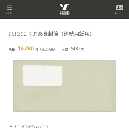
メニュー
ログイン
SR392
窓あき封筒（連続用紙用）
16,280
500
円（税込価格）
枚
H119mm×W235mm