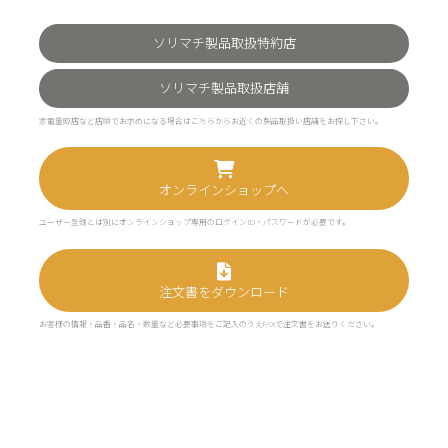
ソリマチ製品取扱特約店
ソリマチ製品取扱店舗
家電量販店など店頭でお求めになる場合はこちらからお近くの製品取扱い店舗をお探し下さい。
オンラインショップへ
ユーザー登録とは別にオンラインショップ専用のログインID・パスワードが必要です。
注文書をダウンロード
お客様の情報・品番・品名・数量など必要事項をご記入のうえFAXで注文書をお送りください。