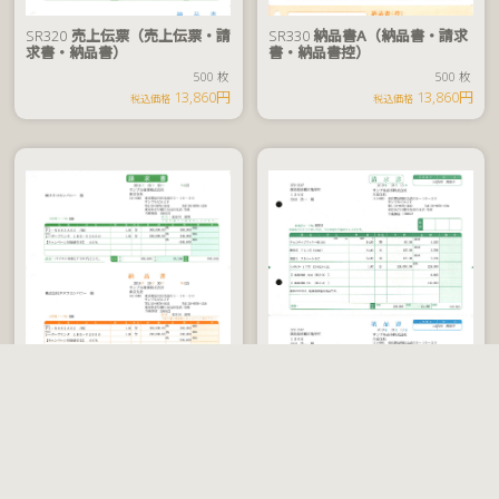
税
SR320
売上伝票（売上伝票・請
SR330
納品書A（納品書・請求
込
求書・納品書）
書・納品書控）
価
500 枚
500 枚
500 枚
7,590
格
13,860円
13,860円
円
税込価格
税込価格
税
SR331
納品書B（請求書・納品
SR333
納品書D（請求書・納品
込
書・物品受領書）
書）
価
500 枚
500 枚
500 枚
12,430
格
13,860円
12,430円
円
税込価格
税込価格