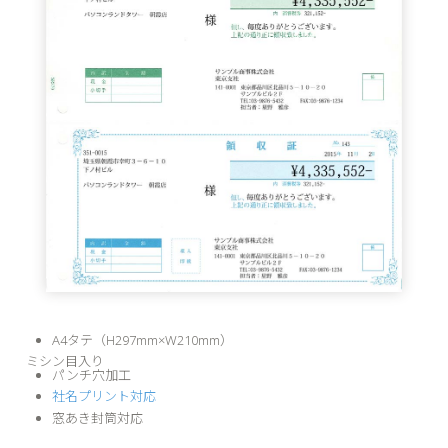
A4タテ（H297mm×W210mm）
ミシン目入り
パンチ穴加工
社名プリント対応
窓あき封筒対応