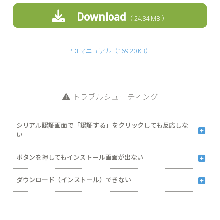
Download
24.84 MB
PDFマニュアル（169.20 KB）
トラブルシューティング
シリアル認証画面で「認証する」をクリックしても反応しな
い
2022年6月16日（日本時間）をもって、Internet Explorer のサポート
ボタンを押してもインストール画面が出ない
が終了しました。シリアル認証の際はInternet Explorer以外のブラウザ
ー（Microsoft Edgeなど）をご利用ください。
インストール画面が、他の画面の裏側に隠れてしまう場合があります。
Webページのキャッシュ（一時ファイル）がたまると、次の画面に進
Microsoft Edge
Google Chrome
Firefox
ダウンロード（インストール）できない
タスクバーにある「製品名」もしくは「InstallShield..」の表示をクリッ
まない、または動作が遅くなるなどの症状が出る場合があります。キャ
クして、インストール画面を最前面に表示してください。
ッシュのクリアを実行してから「ダウンロード」や「バージョンのシリ
お使いのPCの環境によって、ダウンロード（保存）／インストール
アルNo.の取得」をお試しください。
（実行）時にメッセージが表示される場合があります。下記より内容に
※お使いのブラウザーによってキャッシュクリアの方法が異なります。
応じた対処方法をご参照ください。
対象のブラウザーの手順をご確認ください（バージョンによっても操作