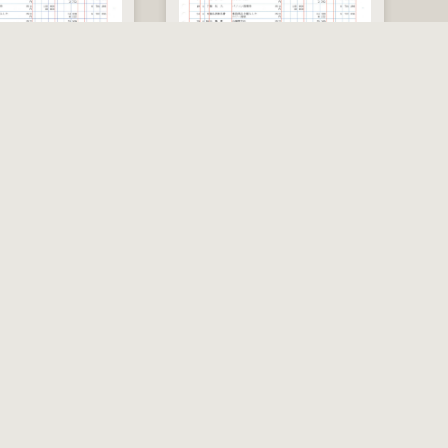
税
税
元帳（2穴仕様）
SR9301
元帳（30穴仕様）
込
込
500 枚
500 枚
50
50
価
価
円
円
円
円
円
8,140 円
8,800 円
7
7
税込価格
税込価格
格
格
サポートセンター