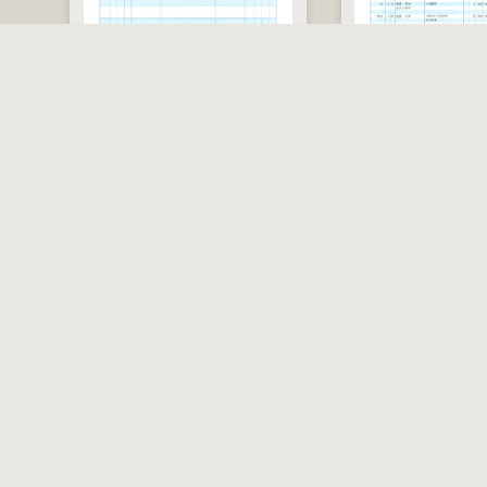
税
SR1281
振替伝票
SR1301
出納帳
込
500 枚
500 枚
価
10,230 円
8,140 円
税込価格
格
税込価
サポート
SR1281 振替伝票
製品サポート