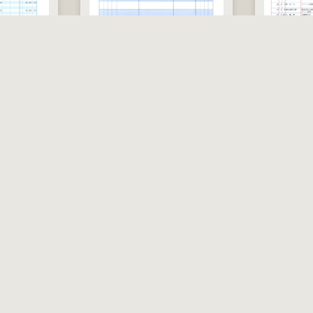
税
税
税
税
税
SR4101
振替伝票
SR9291
込
込
込
込
込
500 枚
500 枚
500 枚
500 枚
500 枚
20 枚
20 枚
価
価
価
価
価
8,140 円
10,230 円
8,140 
8,140 
8,140 
2,860 
2,860 
格
税込価格
格
格
格
格
格
サービス案内