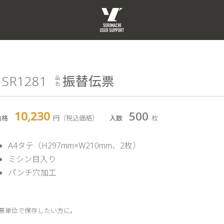
SR1281
振替伝票
10,230
500
円（税込価格）
枚
A4タテ（H297mm×W210mm、2枚）
ミシン目入り
パンチ穴加工
票単位で保存したい方に。