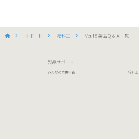
サポート
給料王
Ver.18 製品Ｑ＆Ａ一覧
製品サポート
みんなの青色申告
給料王
みんなの確定申告
販売王
みんなの電子申告
販売王
会計王
会計王 PRO
会計王 NPO法人スタイル