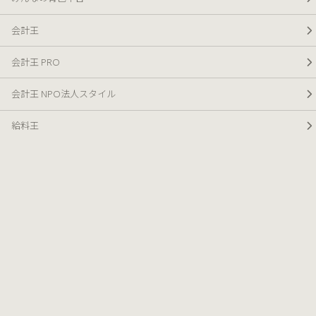
会計王
会計王 PRO
会計王 NPO法人スタイル
給料王
販売王
販売王 販売・仕入・在庫
公式オンラインショップ
バリューサポート
訪問指導サービス