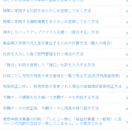
頻繁に使用する仕訳をあらかじめ登録しておく方法
頻繁に使用する補助摘要をあらかじめ登録しておく方法
保存したバックアップファイルを開く（復元する）方法
製品導入年度の元入金を算出するための計算方法（個人の場合）
仕訳を入力した後で部門管理を行う場合の方法
「複合」科目を使用して「諸口」仕訳を入力する方法
科目ごとに月別の残高や発生推移を一覧で見る方法(月次残高推移表)
税制改正に伴い、耐用年数が変更された場合の減価償却資産修正方法
今期データ情報を引き継いで次期データを作成する方法
前期データの修正後、今期データに残高を繰り越す方法
青色申告決算書の印刷／プレビュー時に「損益計算書（一般用）と各
ページの内訳の合計が一致していません。」が表示される