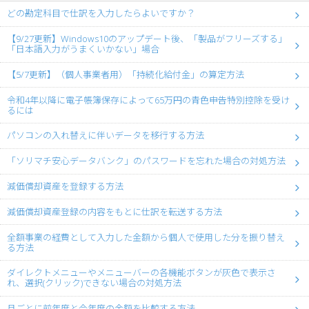
どの勘定科目で仕訳を入力したらよいですか？
【9/27更新】Windows10のアップデート後、「製品がフリーズする」
「日本語入力がうまくいかない」場合
【5/7更新】（個人事業者用）「持続化給付金」の算定方法
令和4年以降に電子帳簿保存によって65万円の青色申告特別控除を受け
るには
パソコンの入れ替えに伴いデータを移行する方法
「ソリマチ安心データバンク」のパスワードを忘れた場合の対処方法
減価償却資産を登録する方法
減価償却資産登録の内容をもとに仕訳を転送する方法
全額事業の経費として入力した金額から個人で使用した分を振り替え
る方法
ダイレクトメニューやメニューバーの各機能ボタンが灰色で表示さ
れ、選択(クリック)できない場合の対処方法
月ごとに前年度と今年度の金額を比較する方法