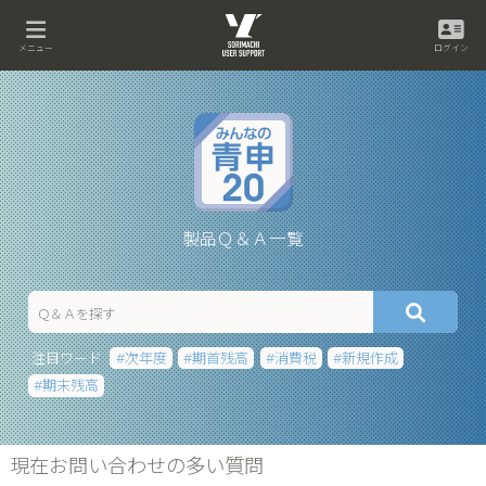
メニュー
ログイン
製品Ｑ＆Ａ一覧
注目ワード
次年度
期首残高
消費税
新規作成
期末残高
現在お問い合わせの多い質問