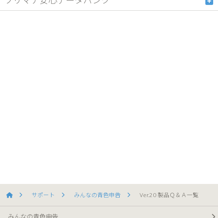
ソリマチ安心データバンク
サポート
みんなの青色申告
Ver.20 製品Ｑ＆Ａ一覧
みんなの青色申告