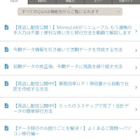
Top30
目的別
機能別
エラー
初級ガイド
すべてのQ&Aは機能別からご覧になれます
【見逃し配信公開！】MoneyLinkがリニューアル もう通帳の
手入力は不要！便利な使い方と移行方法を動画で解説します
今期データ情報を引き継いで次期データを作成する方法
前期データの修正後、今期データに残高を繰り越す方法
【見逃し配信公開中!!】業務効率ＵＰ！領収書から自動で仕
訳を作成する方法
【見逃し配信公開中!!】たったの３ステップで完了！会計デ
ータの簡単移行方法
【データ移行のお困りごとを解決！】よくあるご質問～パソ
コン移行編～