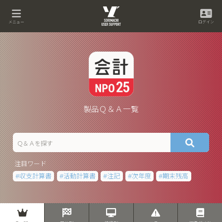
メニュー
ログイン
製品Ｑ＆Ａ一覧
注目ワード
収支計算書
活動計算書
注記
次年度
期末残高