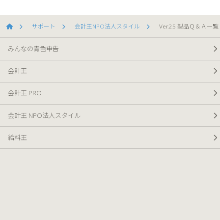
サポート
会計王NPO法人スタイル
Ver.25 製品Ｑ＆Ａ一覧
みんなの青色申告
会計王
会計王 PRO
会計王 NPO法人スタイル
給料王
販売王
販売王 販売・仕入・在庫
公式オンラインショップ