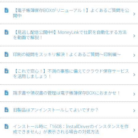
【電子帳簿保存BOXがリニューアル！】よくあるご質問を公
開中
【見逃し配信公開中!!】MoneyLinkで仕訳を自動化する方法
を動画で解説！
印刷の疑問をスッキリ解決！よくあるご質問～印刷編～
【これで安心！】不測の事態に備えてクラウド保存サービス
を活用しましょう！
請求書や領収書の管理は電子帳簿保存BOXにおまかせ！
旧製品はアンインストールしてよいですか？
インストール時に「1608：InstallDriverのインスタンスを作
成できません」が表示される場合の対処方法