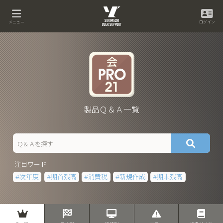
メニュー
ログイン
製品Ｑ＆Ａ一覧
注目ワード
次年度
期首残高
消費税
新規作成
期末残高