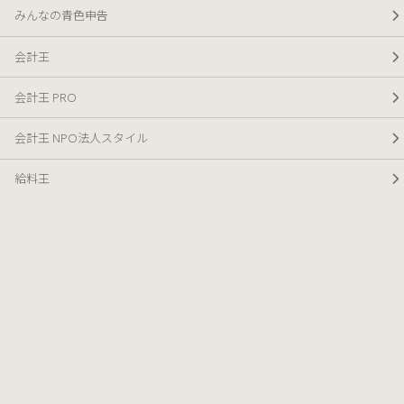
みんなの青色申告
会計王
会計王 PRO
会計王 NPO法人スタイル
給料王
販売王
販売王 販売・仕入・在庫
公式オンラインショップ
バリューサポート
訪問指導サービス