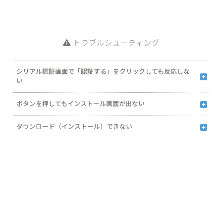
トラブルシューティング
シリアル認証画面で「認証する」をクリックしても反応しな
い
2022年6月16日（日本時間）をもって、Internet Explorer のサポート
ボタンを押してもインストール画面が出ない
が終了しました。シリアル認証の際はInternet Explorer以外のブラウザ
ー（Microsoft Edgeなど）をご利用ください。
インストール画面が、他の画面の裏側に隠れてしまう場合があります。
Webページのキャッシュ（一時ファイル）がたまると、次の画面に進
Microsoft Edge
Google Chrome
Firefox
ダウンロード（インストール）できない
タスクバーにある「製品名」もしくは「InstallShield..」の表示をクリッ
まない、または動作が遅くなるなどの症状が出る場合があります。キャ
クして、インストール画面を最前面に表示してください。
ッシュのクリアを実行してから「ダウンロード」や「バージョンのシリ
お使いのPCの環境によって、ダウンロード（保存）／インストール
アルNo.の取得」をお試しください。
（実行）時にメッセージが表示される場合があります。下記より内容に
※お使いのブラウザーによってキャッシュクリアの方法が異なります。
応じた対処方法をご参照ください。
対象のブラウザーの手順をご確認ください（バージョンによっても操作
右上の「…」のマーク（メニューのマーク）をクリックします。
右上の「︙」のマーク（メニューのマーク）をクリックします。
右上の「≡」のマーク（メニューのマーク）をクリックします。
が異なる場合があります）。
表示されたメニューから「設定」をクリックします。
表示されたメニューから「設定」をクリックします。
表示されたメニューから→「履歴」→「最近の履歴を消去」をクリック
「ダウンロードしたユーザー数が少ないため、PCに問題を起こ
左メニューから「プライバシー、検索、サービス」をクリックします。
左メニューから「プライバシーとセキュリティ」をクリックします。
します。
す可能性があります」と表示される
右画面から「閲覧データをクリア」内の「クリアするデータの選択」ボ
右画面から「閲覧履歴データの削除」をクリックします。
「消去する履歴の期間」から任意の期間を選択します。
タンをクリックします。
表示された画面内の「キャッシュされた画像とファイル」のみにチェッ
表示された画面内の「キャッシュ」のみにチェックを付けて、「OK」
「WindowsによってPCが保護されました」と表示される
表示された画面内の「キャッシュされた画像とファイル」のみにチェッ
クを付けて、「データを削除」ボタンをクリックします。
ボタンをクリックします。
クを付けて、「今すぐクリア」ボタンをクリックします。