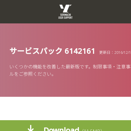
サービスパック 6142161
更新日：2016/12/1
いくつかの機能を改善した最新版です。制限事項・注意事
ルをご参照ください。
Download