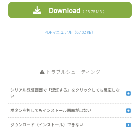
Download
25.78 MB
PDFマニュアル（67.02 KB）
トラブルシューティング
シリアル認証画面で「認証する」をクリックしても反応しな
い
2022年6月16日（日本時間）をもって、Internet Explorer のサポート
ボタンを押してもインストール画面が出ない
が終了しました。シリアル認証の際はInternet Explorer以外のブラウザ
ー（Microsoft Edgeなど）をご利用ください。
インストール画面が、他の画面の裏側に隠れてしまう場合があります。
Webページのキャッシュ（一時ファイル）がたまると、次の画面に進
Microsoft Edge
Google Chrome
Firefox
ダウンロード（インストール）できない
タスクバーにある「製品名」もしくは「InstallShield..」の表示をクリッ
まない、または動作が遅くなるなどの症状が出る場合があります。キャ
クして、インストール画面を最前面に表示してください。
ッシュのクリアを実行してから「ダウンロード」や「バージョンのシリ
お使いのPCの環境によって、ダウンロード（保存）／インストール
アルNo.の取得」をお試しください。