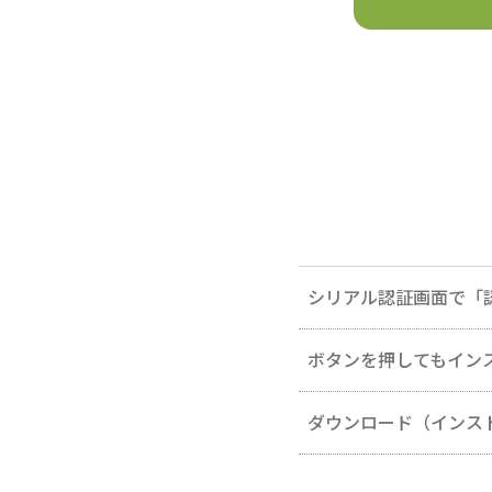
シリアル認証画面で「
2022年6月16日（日本時間）
ボタンを押してもイン
Explorer以外のブラウザー
インストール画面が、他の
Webページのキャッシュ
Microsoft Edge
Google Chrome
Firefox
ダウンロード（インス
「InstallShield
あります。キャッシュのク
※お使いのブラウザーによ
お使いのPCの環境によっ
ンによっても操作が異なる