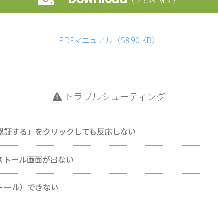
23.39 MB
PDFマニュアル（58.90 KB）
トラブルシューティング
認証する」をクリックしても反応しない
をもって、Internet Explorer のサポートが終了しました。シリアル認証
ストール画面が出ない
（Microsoft Edgeなど）をご利用ください。
画面の裏側に隠れてしまう場合があります。タスクバーにある「製品名
（一時ファイル）がたまると、次の画面に進まない、または動作が遅く
トール）できない
..」の表示をクリックして、インストール画面を最前面に表示してください。
リアを実行してから「ダウンロード」や「バージョンのシリアルNo.の
ってキャッシュクリアの方法が異なります。対象のブラウザーの手順を
て、ダウンロード（保存）／インストール（実行）時にメッセージが表
場合があります）。