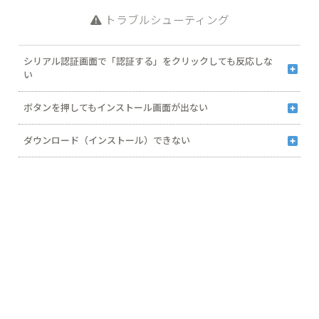
トラブルシューティング
シリアル認証画面で「認証する」をクリックしても反応しな
い
2022年6月16日（日本時間）をもって、Internet Explorer のサポート
ボタンを押してもインストール画面が出ない
が終了しました。シリアル認証の際はInternet Explorer以外のブラウザ
ー（Microsoft Edgeなど）をご利用ください。
インストール画面が、他の画面の裏側に隠れてしまう場合があります。
Webページのキャッシュ（一時ファイル）がたまると、次の画面に進
Microsoft Edge
Google Chrome
Firefox
ダウンロード（インストール）できない
タスクバーにある「製品名」もしくは「InstallShield..」の表示をクリッ
まない、または動作が遅くなるなどの症状が出る場合があります。キャ
クして、インストール画面を最前面に表示してください。
ッシュのクリアを実行してから「ダウンロード」や「バージョンのシリ
お使いのPCの環境によって、ダウンロード（保存）／インストール
アルNo.の取得」をお試しください。
（実行）時にメッセージが表示される場合があります。下記より内容に
※お使いのブラウザーによってキャッシュクリアの方法が異なります。
応じた対処方法をご参照ください。
対象のブラウザーの手順をご確認ください（バージョンによっても操作
右上の「…」のマーク（メニューのマーク）をクリックします。
右上の「︙」のマーク（メニューのマーク）をクリックします。
右上の「≡」のマーク（メニューのマーク）をクリックします。
が異なる場合があります）。
表示されたメニューから「設定」をクリックします。
表示されたメニューから「設定」をクリックします。
表示されたメニューから→「履歴」→「最近の履歴を消去」をクリック
「ダウンロードしたユーザー数が少ないため、PCに問題を起こ
左メニューから「プライバシー、検索、サービス」をクリックします。
左メニューから「プライバシーとセキュリティ」をクリックします。
します。
す可能性があります」と表示される
右画面から「閲覧データをクリア」内の「クリアするデータの選択」ボ
右画面から「閲覧履歴データの削除」をクリックします。
「消去する履歴の期間」から任意の期間を選択します。
タンをクリックします。
表示された画面内の「キャッシュされた画像とファイル」のみにチェッ
表示された画面内の「キャッシュ」のみにチェックを付けて、「OK」
「WindowsによってPCが保護されました」と表示される
表示された画面内の「キャッシュされた画像とファイル」のみにチェッ
クを付けて、「データを削除」ボタンをクリックします。
ボタンをクリックします。
クを付けて、「今すぐクリア」ボタンをクリックします。
「安全ではないと報告されました」 と表示される
「このファイルには問題があります」 と表示される